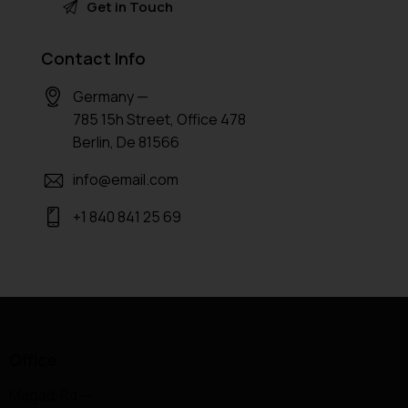
A
Contact Info
l
t
Germany —
e
785 15h Street, Office 478
r
Berlin, De 81566
n
a
info@email.com
t
+1 840 841 25 69
i
v
e
:
Office
Magadi Rd —