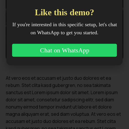
Like this demo?
If you're interested in this specific setup, let's chat
on WhatsApp to get you started.
Chat on WhatsApp
At vero eos et accusam et justo duo dolores et ea
rebum. Stet clita kasd gubergren, no sea takimata
sanctus est Lorem ipsum dolor sit amet. Lorem ipsum
dolor sit amet, consetetur sadipscing elitr, sed diam
nonumy eirmod tempor invidunt ut labore et dolore
magna aliquyam erat, sed diam voluptua. At vero eos et
accusam et justo duo dolores et ea rebum. Stet clita
kasd gubergren, no sea takimata sanctus est Lorem