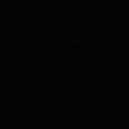
Ongata Rongai, Kajiado,
Kenya.
techworks@xenoxindustries.com
+254 117 648 948
Links
Socials
Home
Facebook
Twitter-x
Services
Dribble
About Us
Instagram
Appointment
Contacts
Newsletter