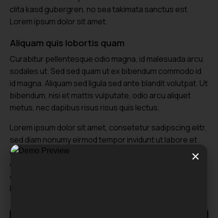
clita kasd gubergren, no sea takimata sanctus est
Lorem ipsum dolor sit amet.
Aliquam quis lobortis quam
Curabitur pellentesque odio magna, id malesuada arcu
sodales ut. Sed sed quam ut ex bibendum commodo id
id magna. Aliquam sed ligula sed ante blandit volutpat. Ut
bibendum, nisi et mattis vulputate, odio arcu aliquet
metus, nec dapibus risus risus quis lectus.
Lorem ipsum dolor sit amet, consetetur sadipscing elitr,
sed diam nonumy eirmod tempor invidunt ut labore et
dolore magna aliquyam erat, sed diam voluptua. At vero
×
eos et accusam et justo duo dolores et ea rebum. Stet
clita kasd gubergren, no sea takimata sanctus est
Lorem ipsum dolor sit amet.