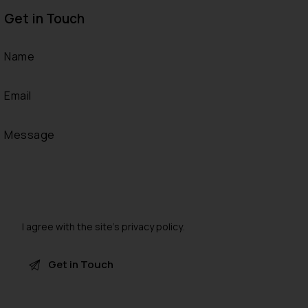
Get in Touch
I agree with the site’s
privacy policy
.
A