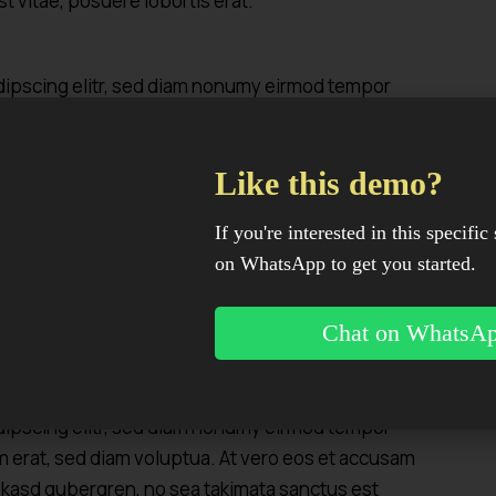
t vitae, posuere lobortis erat.
dipscing elitr, sed diam nonumy eirmod tempor
m erat, sed diam voluptua. At vero eos et accusam
ta kasd gubergren, no sea takimata sanctus est
Like this demo?
If you're interested in this specific 
on WhatsApp to get you started.
esuada arcu sodales ut. Sed sed quam ut ex
Chat on WhatsA
d ligula sed ante blandit volutpat. Ut bibendum,
metus, nec dapibus risus risus quis lectus.
dipscing elitr, sed diam nonumy eirmod tempor
m erat, sed diam voluptua. At vero eos et accusam
ta kasd gubergren, no sea takimata sanctus est