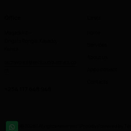
Office
Links
Magadi Rd —
Home
Ongata Rongai, Kajiado,
Services
Kenya.
About Us
techworks@xenoxindustries.co
Appointment
m
Contacts
+254 117 648 948
Tuning © 2026 | All rights reserved | Proudly Powered by
Te