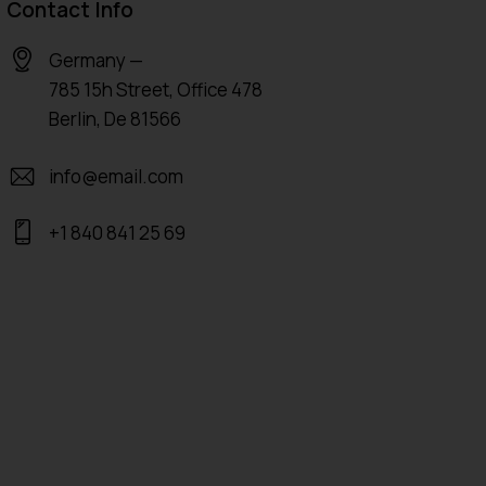
l
Contact Info
t
Germany —
e
785 15h Street, Office 478
r
Berlin, De 81566
n
a
info@email.com
t
i
+1 840 841 25 69
v
e
: