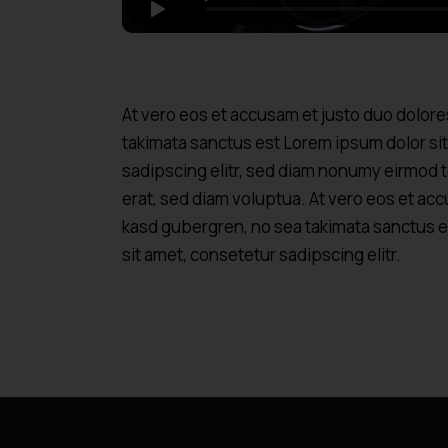
At vero eos et accusam et justo duo dolore
takimata sanctus est Lorem ipsum dolor si
sadipscing elitr, sed diam nonumy eirmod 
erat, sed diam voluptua. At vero eos et acc
kasd gubergren, no sea takimata sanctus e
sit amet, consetetur sadipscing elitr.