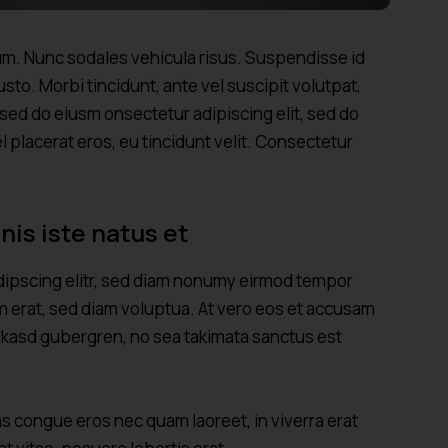
lum. Nunc sodales vehicula risus. Suspendisse id
usto. Morbi tincidunt, ante vel suscipit volutpat,
 sed do eiusm onsectetur adipiscing elit, sed do
l placerat eros, eu tincidunt velit. Consectetur
nis iste natus et
dipscing elitr, sed diam nonumy eirmod tempor
m erat, sed diam voluptua. At vero eos et accusam
ta kasd gubergren, no sea takimata sanctus est
s congue eros nec quam laoreet, in viverra erat