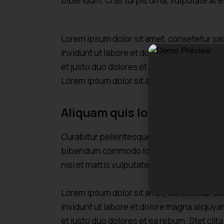
bibendum. Cras turpis urna, vulputate at es
Lorem ipsum dolor sit amet, consetetur sa
invidunt ut labore et dolore magna aliquya
et justo duo dolores et ea rebum. Stet cli
Lorem ipsum dolor sit amet.
Aliquam quis lobortis quam
Curabitur pellentesque odio magna, id mal
bibendum commodo id id magna. Aliquam se
nisi et mattis vulputate, odio arcu aliquet 
Lorem ipsum dolor sit amet, consetetur sa
invidunt ut labore et dolore magna aliquya
et justo duo dolores et ea rebum. Stet cli