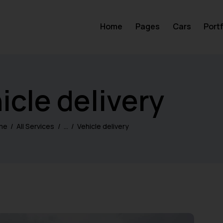
Home
Pages
Cars
Portf
icle delivery
me
All Services
...
Vehicle delivery