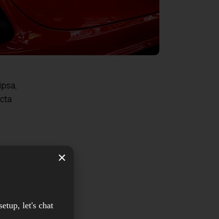
ipsa,
icta
ipsa,
×
icta
setup, let's chat