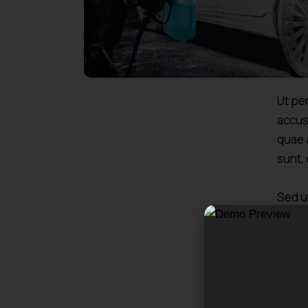
Ut pe
accus
quae a
sunt,
Sed u
accus
quae a
sunt,
Lorem