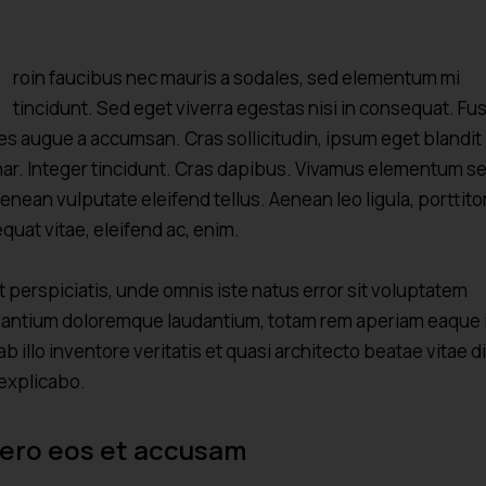
roin faucibus nec mauris a sodales, sed elementum mi
tincidunt. Sed eget viverra egestas nisi in consequat. Fu
es augue a accumsan. Cras sollicitudin, ipsum eget blandit
nar. Integer tincidunt. Cras dapibus. Vivamus elementum 
Aenean vulputate eleifend tellus. Aenean leo ligula, porttito
quat vitae, eleifend ac, enim.
t perspiciatis, unde omnis iste natus error sit voluptatem
antium doloremque laudantium, totam rem aperiam eaque 
b illo inventore veritatis et quasi architecto beatae vitae d
 explicabo.
vero eos et accusam