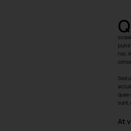
Q
sodal
pulvi
nisi. 
conse
Sed u
accus
quae a
sunt,
At 