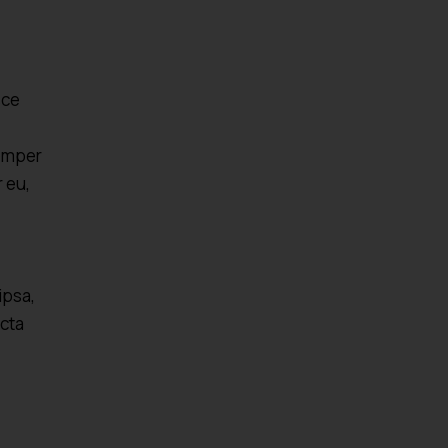
sce
semper
r eu,
ipsa,
icta