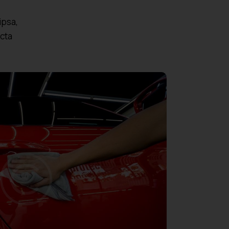
ipsa,
icta