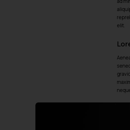
ad mi
aliqu
repre
elit.
Lor
Aenea
senec
gravid
maxim
neque 