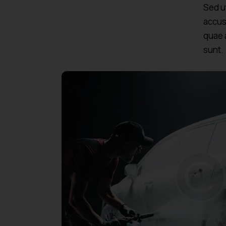
Sed u
accus
quae a
sunt.