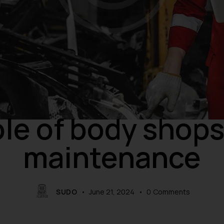
REPAIRS
le of body shops
maintenance
SUDO
June 21, 2024
0
Comments