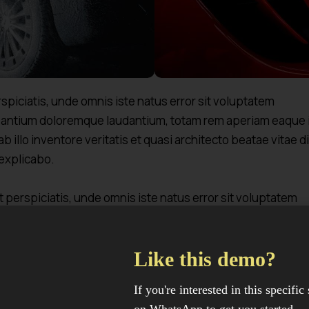
rspiciatis, unde omnis iste natus error sit voluptatem
antium doloremque laudantium, totam rem aperiam eaque 
b illo inventore veritatis et quasi architecto beatae vitae d
 explicabo.
t perspiciatis, unde omnis iste natus error sit voluptatem
antium doloremque laudantium, totam rem aperiam eaque 
b illo inventore veritatis et quasi architecto beatae vitae d
Like this demo?
 explicabo.
If you're interested in this specific 
 ipsum dolor sit amet, consectetur adipisicing elit, sed do