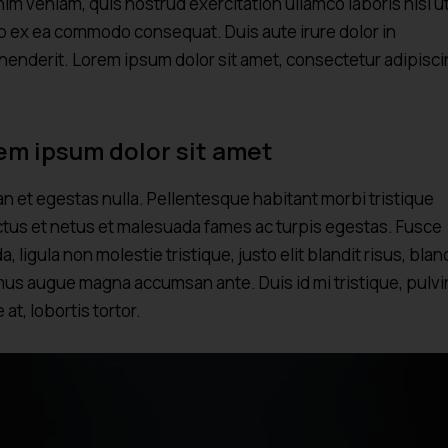
nim veniam, quis nostrud exercitation ullamco laboris nisi u
ip ex ea commodo consequat. Duis aute irure dolor in
henderit. Lorem ipsum dolor sit amet, consectetur adipisc
em ipsum dolor sit amet
n et egestas nulla. Pellentesque habitant morbi tristique
tus et netus et malesuada fames ac turpis egestas. Fusce
a, ligula non molestie tristique, justo elit blandit risus, blan
us augue magna accumsan ante. Duis id mi tristique, pulvi
at, lobortis tortor.