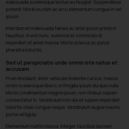
malesuada scelerisque lectus eu feugiat. Suspendisse
potenti. Morbi eu nibh ac arcu elementum congue in vel
ipsum.
Interdum et malesuada fames ac ante ipsum primis in
faucibus. In est nunc, euismod ac commodo id,
imperdiet sit amet massa. Morbi ut lacus ac purus
pharetra lobortis.
Sed ut perspiciatis unde omnis iste natus et
accusam
Proin tincidunt, dolor vehicula molestie cursus, massa
lorem scelerisque libero, in fringilla ipsum dui quis nulla.
Morbi condimentum magna ipsum, non finibus sapien
consectetur in. Vestibulum non dui et sapien imperdiet
lobortis vitae congue neque. Vestibulum augue mauris,
porta vel ligula.
Elementum mattis massa. Integer faucibus laoreet