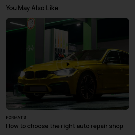
l
You May Also Like
t
e
r
n
a
t
i
v
e
:
FORMATS
How to choose the right auto repair shop