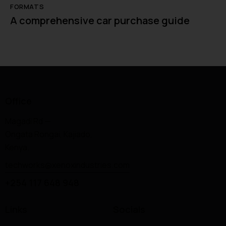
FORMATS
A comprehensive car purchase guide
Office
Magadi Rd —
Ongata Rongai, Kajiado,
Kenya.
techworks@xenoxindustries.com
+254 117 648 948
Links
Socials