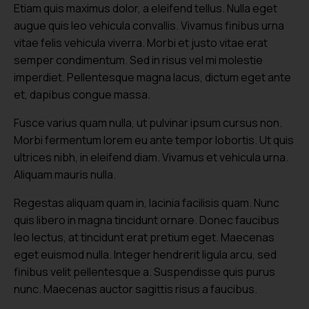
Etiam quis maximus dolor, a eleifend tellus. Nulla eget
augue quis leo vehicula convallis. Vivamus finibus urna
vitae felis vehicula viverra. Morbi et justo vitae erat
semper condimentum. Sed in risus vel mi molestie
imperdiet. Pellentesque magna lacus, dictum eget ante
et, dapibus congue massa.
Fusce varius quam nulla, ut pulvinar ipsum cursus non.
Morbi fermentum lorem eu ante tempor lobortis. Ut quis
ultrices nibh, in eleifend diam. Vivamus et vehicula urna.
Aliquam mauris nulla.
Regestas aliquam quam in, lacinia facilisis quam. Nunc
quis libero in magna tincidunt ornare. Donec faucibus
leo lectus, at tincidunt erat pretium eget. Maecenas
eget euismod nulla. Integer hendrerit ligula arcu, sed
finibus velit pellentesque a. Suspendisse quis purus
nunc. Maecenas auctor sagittis risus a faucibus.