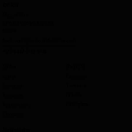
Office
Magadi Rd —
Ongata Rongai, Kajiado,
Kenya.
techworks@xenoxindustries.com
+254 117 648 948
Links
Socials
Home
Facebook
Twitter-x
Services
Dribble
About Us
Instagram
Appointment
Contacts
Newsletter