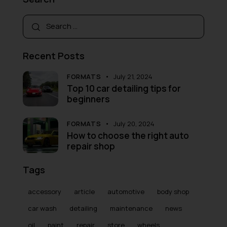
Recent Posts
FORMATS
July 21, 2024
Top 10 car detailing tips for
beginners
FORMATS
July 20, 2024
How to choose the right auto
repair shop
Tags
accessory
article
automotive
body shop
car wash
detailing
maintenance
news
oil
paint
repair
store
wheels