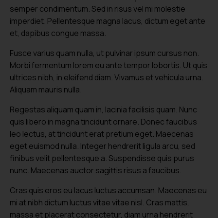
semper condimentum. Sed in risus vel mi molestie
imperdiet. Pellentesque magna lacus, dictum eget ante
et, dapibus congue massa.
Fusce varius quam nulla, ut pulvinar ipsum cursus non.
Morbi fermentum lorem eu ante tempor lobortis. Ut quis
ultrices nibh, in eleifend diam. Vivamus et vehicula urna.
Aliquam mauris nulla.
Regestas aliquam quam in, lacinia facilisis quam. Nunc
quis libero in magna tincidunt ornare. Donec faucibus
leo lectus, at tincidunt erat pretium eget. Maecenas
eget euismod nulla. Integer hendrerit ligula arcu, sed
finibus velit pellentesque a. Suspendisse quis purus
nunc. Maecenas auctor sagittis risus a faucibus.
Cras quis eros eu lacus luctus accumsan. Maecenas eu
mi at nibh dictum luctus vitae vitae nisl. Cras mattis,
massa et placerat consectetur, diam urna hendrerit