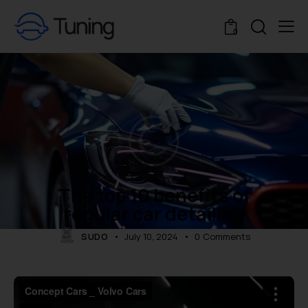
0
NEWS
The top 10 benefits of
regular car detailing
SUDO
July 10, 2024
0
Comments