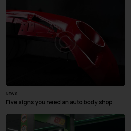
r
n
a
t
i
v
e
:
NEWS
Five signs you need an auto body shop