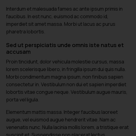
Interdum et malesuada fames ac ante ipsum primis in
faucibus. In est nunc, euismod ac commodo id,
imperdiet sit amet massa. Morbi ut lacus ac purus
pharetra lobortis.
Sed ut perspiciatis unde omnis iste natus et
accusam
Proin tincidunt, dolor vehicula molestie cursus, massa
lorem scelerisque libero, in fringilla ipsum dui quis nulla.
Morbi condimentum magna ipsum, non finibus sapien
consectetur in. Vestibulum non dui et sapien imperdiet
lobortis vitae congue neque. Vestibulum augue mauris,
porta vel ligula.
Elementum mattis massa. Integer faucibus laoreet
augue, vel euismod augue hendrerit vitae. Nam ac
venenatis nunc. Nulla lacinia mollis lorem, a tristique erat
suscipit et. Suspendisse non placerat lectus.